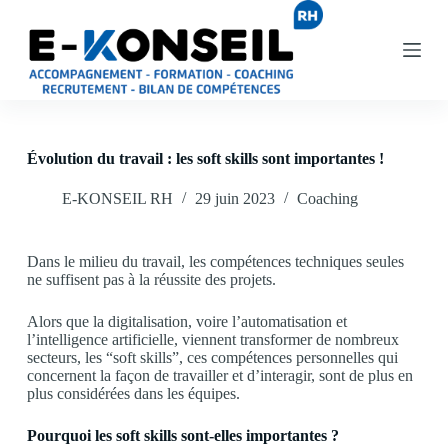
P
a
s
s
e
r
a
u
Évolution du travail : les soft skills sont importantes !
c
o
n
E-KONSEIL RH
29 juin 2023
Coaching
t
e
n
Dans le milieu du travail, les compétences techniques seules
u
ne suffisent pas à la réussite des projets.
Alors que la digitalisation, voire l’automatisation et
l’intelligence artificielle, viennent transformer de nombreux
secteurs, les “soft skills”, ces compétences personnelles qui
concernent la façon de travailler et d’interagir, sont de plus en
plus considérées dans les équipes.
Pourquoi les soft skills sont-elles importantes ?