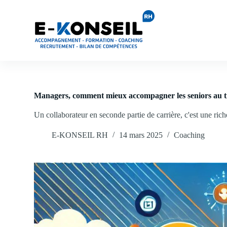
P
a
s
s
e
r
a
u
c
o
Managers, comment mieux accompagner les seniors au tr
n
t
Un collaborateur en seconde partie de carrière, c'est une rich
e
n
E-KONSEIL RH
14 mars 2025
Coaching
u